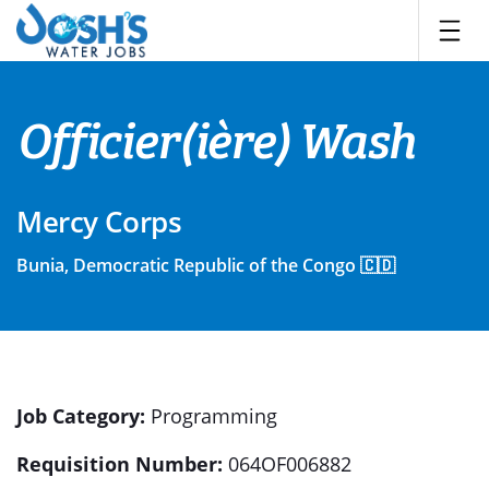
Skip
to
content
Officier(ière) Wash
Mercy Corps
Bunia, Democratic Republic of the Congo 🇨🇩
Job Category
:
Programming
Requisition Number
:
064OF006882