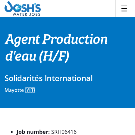
Skip
to
content
Agent Production
d'eau (H/F)
Solidarités International
Mayotte 🇾🇹
Job number:
SRH06416