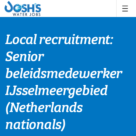
Skip
to
content
Local recruitment:
Senior
beleidsmedewerker
IJsselmeergebied
(Netherlands
nationals)