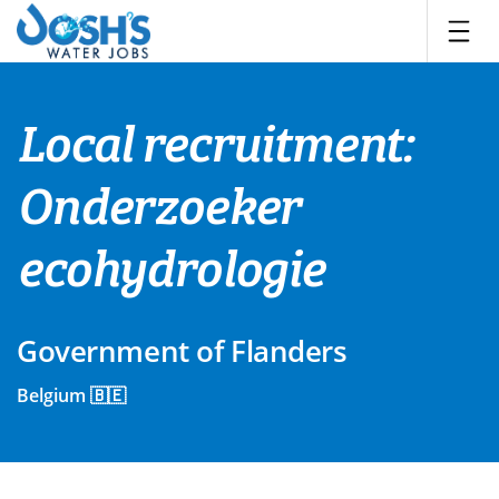
Skip
to
content
Local recruitment:
Onderzoeker
ecohydrologie
Government of Flanders
Belgium 🇧🇪