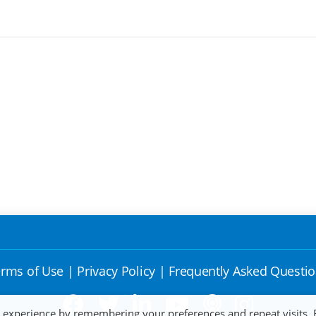
rms of Use
|
Privacy Policy
|
Frequently Asked Questi
t experience by remembering your preferences and repeat visits. 