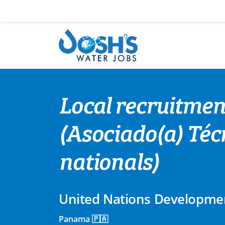
Skip
to
content
Local recruitmen
(Asociado(a) Téc
nationals)
United Nations Developm
Panama 🇵🇦