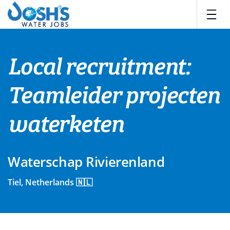
Skip
to
content
Local recruitment:
Teamleider projecten
waterketen
Waterschap Rivierenland
Tiel, Netherlands 🇳🇱